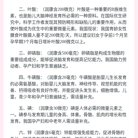
二、叶酸：（润康含200微克）叶酸是一种重要的B族维生
素，也是胎儿大脑神经发育所必需的一种原料。在国际优生研
究中，科学工作者发现其预防畸形和缺陷儿的重要作用，从而
使叶酸成为优生中的重要微量元素。我国现状：我国育龄女性
膳食叶酸摄入量不足200微克/天，所以建议妇女于孕前1个月至
孕早期3个月每日增补叶酸200微克以上。
三、卵磷脂：（润康含500毫克）卵磷脂是构成生物膜的
重要组成成分，能够促进脑发育和提高记忆能力。我国脑力劳
动者、孕产妇和学生普遍缺乏。
四、牛磺酸：（润康含20毫克）牛磺酸是胎婴儿生长发育
的必需氨基酸，对胎婴儿大脑发育、神经传导、视觉机能的完
善、钙得吸收有良好作用，并能促进头发生长，细胞增值。儿
童，青少年和孕产妇普遍缺乏，需适量补充。
五、碘：（润康含30微克）碘是人体必需的微量元素之
一。碘参与发育期儿童的身高、体重。骨骼、肌肉的增长和性
发育。我国孕产妇和中老年人需适量补充。
六、锌（润康含6毫克）锌能增强免疫能力，促进骨骼的