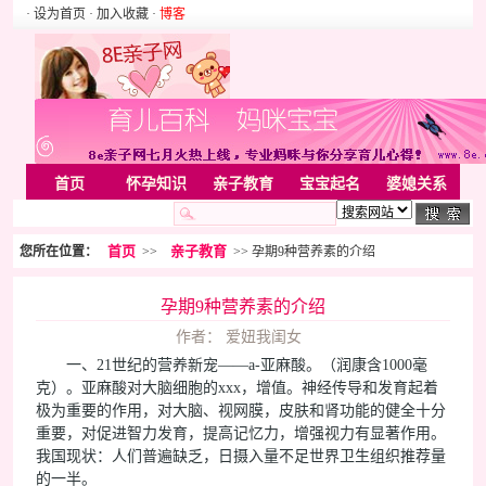
· 设为首页
· 加入收藏
·
博客
首页
怀孕知识
亲子教育
宝宝起名
婆媳关系
母婴用品
胎教音乐
婚姻家庭
家居
亲子游戏
首页
亲子教育
您所在位置：
>>
>> 孕期9种营养素的介绍
美容化装
Rss
孕期9种营养素的介绍
作者： 爱妞我闺女
一、21世纪的营养新宠——a-亚麻酸。（润康含1000毫
克）。亚麻酸对大脑细胞的xxx，增值。神经传导和发育起着
极为重要的作用，对大脑、视网膜，皮肤和肾功能的健全十分
重要，对促进智力发育，提高记忆力，增强视力有显著作用。
我国现状：人们普遍缺乏，日摄入量不足世界卫生组织推荐量
的一半。