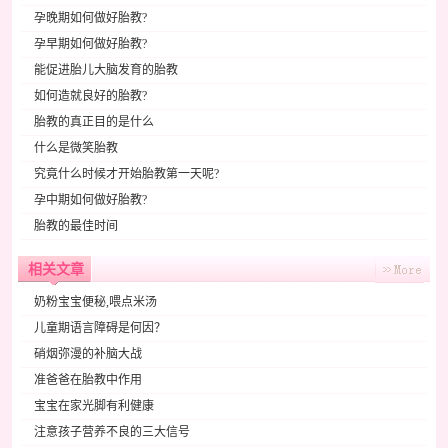
孕晚期如何做好胎教?
孕早期如何做好胎教?
能促进胎儿大脑发育的胎教
如何造就良好的胎教?
胎教的真正目的是什么
什么是微笑胎教
究竟什么时候才开始胎教第一天呢?
孕中期如何做好胎教?
胎教的最佳时间
相关文章
奶粉宝宝便秘,喂点米汤
儿童期语言障碍是何因？
硝烟弥漫的补脑大战
准爸爸在胎教中作用
宝宝在家光脚有利健康
注意孩子营养不良的三大信号