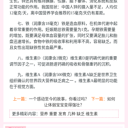
生长。锌还具有维持胰腺、性腺、脑下垂体、消化系统和皮肤
正常功能的作用。我国现状：中国人锌的摄入量不足，人均仅
12毫克/天，离中国营养学会推荐的15毫克∕天仍有差距。
七、铁（润康含18毫克）铁是造血原料，在机体代谢中起
着非常重要的作用。妊娠期总铁需要量为1克。孕期铁需要量
的增加，既要满足母体血容量的扩张，同时又要满足胎儿和胎
盘迅速增长。食物中铁的吸收率和利用率不高，容易缺乏。而
且女性出现缺铁性贫血最严重。
八、维生素D（润康含2微克）维生素D是钙磷代谢的重要
调节因子之一，可促进肠道钙磷的吸收和骨骼重钙的沉积。
九、维生素A（润康含500微克）维生素A缺乏是世界卫生
组织确认的世界四大营养缺乏病之一 。维生素A最明显的功能
在于视觉方面。
上一篇：
一个感动至今的故事，你看过吗？
下一篇：
如何
让体弱宝宝变得强壮？
更多精彩内容：
营养
重要
发育
几种
缺乏
维生素