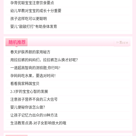
孕育优聪宝宝注意饮食要点
幼儿早教对宝宝的成长十分重要
孩子这样吃可以更聪明
婴儿"敲敲打打"有助身体发育
随机推荐
春天护肤养颜的家用秘方
用拉拉裤的妈妈们，拉拉裤怎么换才好呢？
一道超高智商的测验题,你行吗?
孕妈妈吃水果，要选对时间！
看看我家韩国宝贝
2-3岁的宝宝心智的发展
注意孩子营养不良的三大信号
婴儿便秘你该怎么做？
让孩子记忆力出众的10种方法
生活教育点滴-对子女影响很大的哦